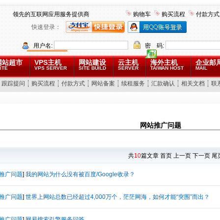
领先的互联网应用服务提供商
购物车
购买流程
付款方式
快速登录：
用户名:
密 码:
网站超市
VPS主机
网站建设
云主机
海外主机
企业邮
ITE
VPS SERVER
SITE BUILD
SERVER
TAIWAN HOST
MAIL
跟踪提问
购买流程
付款方式
网站备案
续租服务
汇款确认
相关文档
联
网站推广问题
共
10
篇文章 首页 上一页 下一页 尾
推广问题
]
我的网站为什么没有被百度/Google收录？
推广问题
]
世界上网站总数已经超过4,000万个，茫茫网海，如何才能“突围”而出？
推广问题
]
网易搜索引擎服务问答