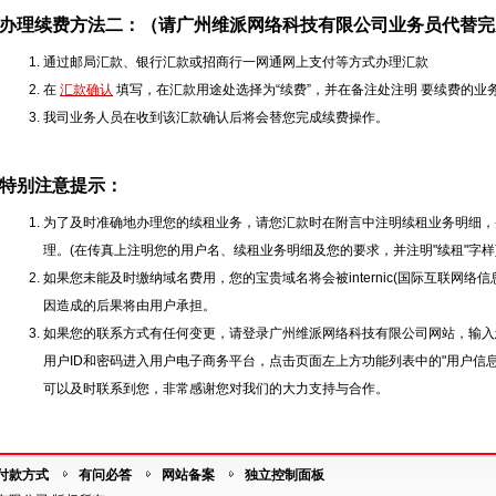
办理续费方法二：（请广州维派网络科技有限公司业务员代替完
通过邮局汇款、银行汇款或招商行一网通网上支付等方式办理汇款
在
汇款确认
填写，在汇款用途处选择为“续费”，并在备注处注明 要续费的业
我司业务人员在收到该汇款确认后将会替您完成续费操作。
特别注意提示：
为了及时准确地办理您的续租业务，请您汇款时在附言中注明续租业务明细，
理。(在传真上注明您的用户名、续租业务明细及您的要求，并注明"续租"字样
如果您未能及时缴纳域名费用，您的宝贵域名将会被internic(国际互联网络
因造成的后果将由用户承担。
如果您的联系方式有任何变更，请登录广州维派网络科技有限公司网站，输入
用户ID和密码进入用户电子商务平台，点击页面左上方功能列表中的"用户信
可以及时联系到您，非常感谢您对我们的大力支持与合作。
付款方式
有问必答
网站备案
独立控制面板