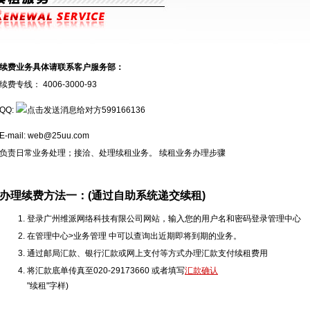
续费业务具体请联系客户服务部：
续费专线： 4006-3000-93
QQ:
599166136
E-mail: web@25uu.com
负责日常业务处理；接洽、处理续租业务。 续租业务办理步骤
办理续费方法一：(通过自助系统递交续租)
登录广州维派网络科技有限公司网站，输入您的用户名和密码登录管理中心
在管理中心>业务管理 中可以查询出近期即将到期的业务。
通过邮局汇款、银行汇款或网上支付等方式办理汇款支付续租费用
将汇款底单传真至020-29173660 或者填写
汇款确认
"续租"字样)