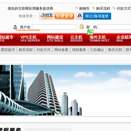
领先的互联网应用服务提供商
购物车
购买流程
付款方式
快速登录：
用户名:
密 码:
网站超市
VPS主机
网站建设
云主机
海外主机
企业邮
ITE
VPS SERVER
SITE BUILD
SERVER
TAIWAN HOST
MAIL
跟踪提问
购买流程
付款方式
网站备案
续租服务
汇款确认
相关文档
联
务